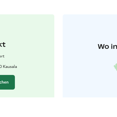
kt
Wo in
ort
0 Kausala
chen