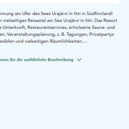
nnung am Ufer des Sees Urajärvi in Iitti in Südfinnland!
n vielseitiges Reiseziel am See Urajärvi in Iitti. Das Resort
e Unterkunft, Restaurantservices, erholsame Sauna- und
en, Veranstaltungsplanung, z. B. Tagungen, Privatpartys
exiblen und vielseitigen Räumlichkeiten.
ard-Zweibettzimmer im Hotel, einige mit Zustellbett. Fünf
und ein Restaurant für über 100 Personen im Landhaus,
esen Sie die ausführliche Beschreibung
ubhaus für Meetings und Partys, drei unterschiedliche
nd und ein hauseigener Steg.
s Hauptsaunagebäude befindet sich am Privatstrand am
i. Das Gebäude umfasst zwei Saunen mit Duschen und
 Lounge mit Kamin und WC. In der Nähe finden sich auch
sauna und ein Zelt mit Feuerstelle.