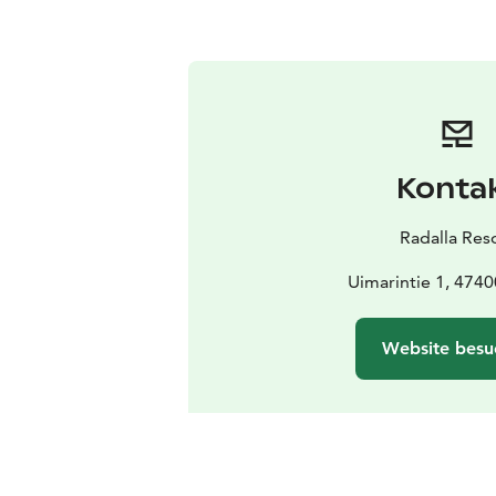
Konta
Radalla Res
Uimarintie 1, 4740
Website besu