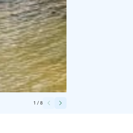
Credits:
Radalla Resort
1
/
8