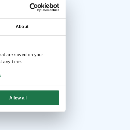
About
that are saved on your
t any time.
s
.
Allow all