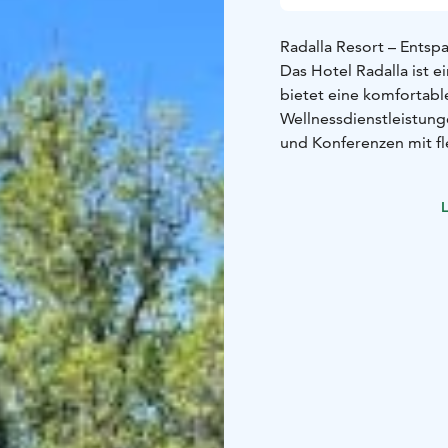
Radalla Resort – Entspa
Das Hotel Radalla ist ei
bietet eine komfortabl
Wellnessdienstleistung
und Konferenzen mit fl
Wissenswertes
25 Stand
neu renovierte Zimmer 
L
Sonnenterrasse, ein Cl
Saunen, ein Privatstra
Angenehme Saunen
Da
Ufer des Sees Urajärv
Ankleidezimmern, eine
eine holzbefeuerte Zelt