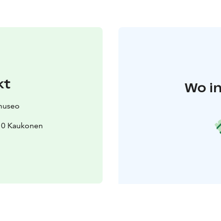
kt
Wo in
museo
110 Kaukonen