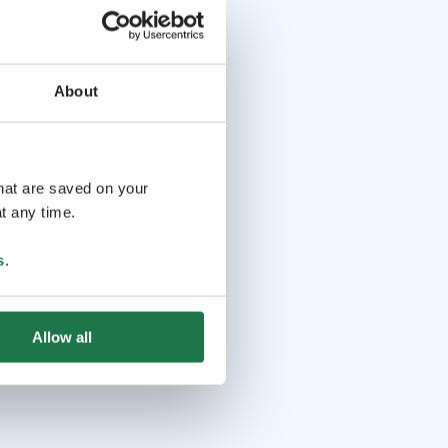
About
that are saved on your
t any time.
s
.
Allow all