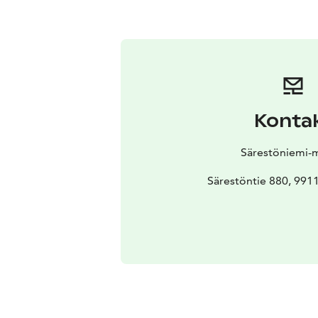
Konta
Särestöniemi-
Särestöntie 880, 99