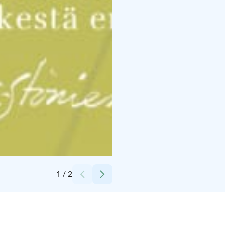
Credits:
Särestöniemi-museo
1
/
2