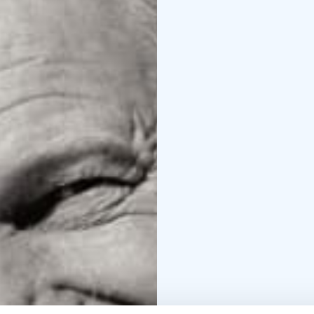
paneelikeskustelu ilm
Ennen varsinaista sem
retki Kittilän Karjanra
aikana Ateljeessa työsken
Val. Paikan päällä semin
Seminaariohjelma sisäl
Paikkoja on seminaariin 
Särestöstä 20.8.2025 a
Huom seminaaritarjoilu
Seminaari striimataan y
julkaisemme linkin str
Särestössä vielä Kinot T
Tapahtumaa tukemassa: 
Luonnonsuojeluseminaar
Särestöniemi-museon R