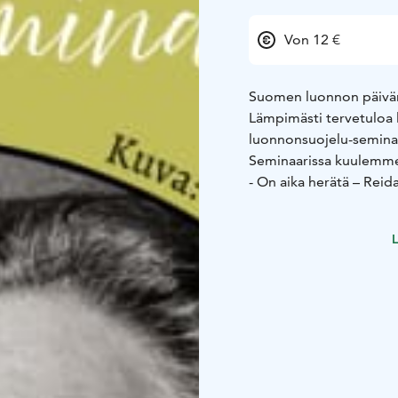
Von 12 €
Suomen luonnon päivän
Lämpimästi tervetuloa
luonnonsuojelu-seminaa
Seminaarissa kuulemme
- On aika herätä – Rei
museonjohtaja Anne 
- Luonnonsuojelijoita t
L
hallituksen puheenjoh
pysäytetään
Suomen ymp
Ryttäri
- Metsien ja soiden tila
suojelupäällikkö, tutki
- Ilmastoasenteet Lapis
ILIMA-hanke, projektipä
- Dokumenttielokuva i