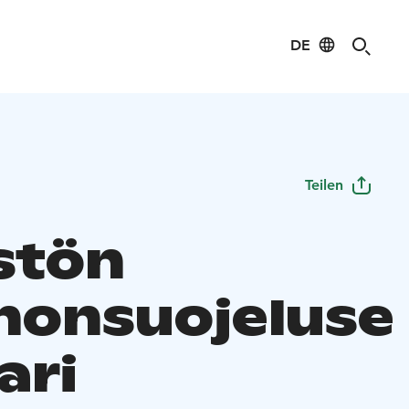
DE
Teilen
stön
nonsuojeluse
ari