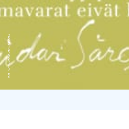
Credits:
Särestöniemi-museo