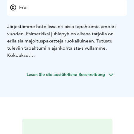
Frei
Järjestämme hotellissa erilaisia tapahtumia ympäri
vuoden. Esimerkiksi juhlapyhien aikana tarjolla on
erilaisia majoituspaketteja ruokailuineen. Tutustu
tuleviin tapahtumiin ajankohtaista-sivullamme.
Kokoukset
Hotellissa on 2 erillistä kokoustilaa 16-80 hengelle.
Kokouspalvelu räätälöi kokoukset ja oheispalvelut
Lesen Sie die ausführliche Beschreibung
toiveiden mukaan. Hotellin tilat mahdollistavat
erilaisten juhlien ja seminaarien järjestämisen.
Asiapitoisen sisällön oheen on mahdollista järjestää
esimerkiksi vierailun karhukojulle tai lumikenkäretken.