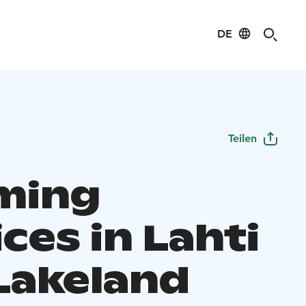
DE
Teilen
ming
ces in Lahti
Lakeland