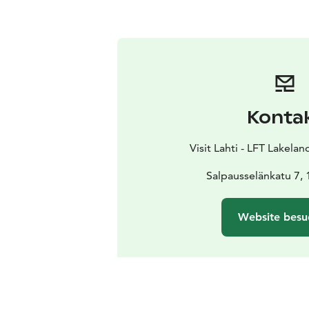
Konta
Visit Lahti - LFT Lakelan
Salpausselänkatu 7, 
Website besu