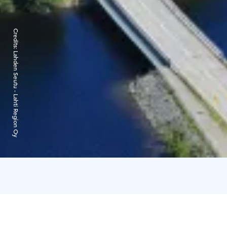
Credits:
Lahden Seutu - Lahti Region Oy