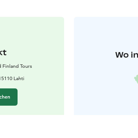
kt
Wo in
d Finland Tours
15110 Lahti
chen