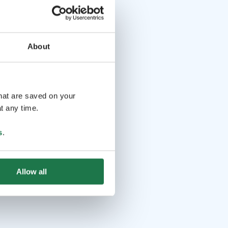
About
that are saved on your
t any time.
s
.
Allow all