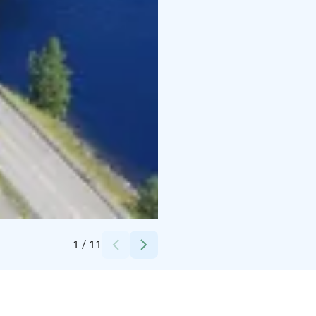
Credits:
Lahden Seutu - Lahti Region Oy
1
/
11