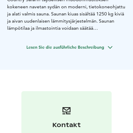
kokeneen navetan sydän on moderni, tietokoneohjattu
ja alati valmis sauna. Saunan kiuas sisältää 1250 kg kiviä
ja aivan uudenlaisen lämmitysjärjestelmän. Saunan
lämpötilaa ja ilmastointia voidaan säätää
portaattomasti, mikä takaa miellyttävät ja rentouttavat
löylyt. Tyylikkään saunan lauteille mahtuu 12 henkeä
Lesen Sie die ausführliche Beschreibung
kerrallaan nauttimaan lempeistä löylyistä.
Kiukaan lämmitysjärjestelmälle on myönnetty patentti
14.10.2005
” …näin pystytään jäljittelemään perinteistä
savusaunan rauhallista ja miellyttävää löylyvastetta
ilman aggressiivisesta lämmityksestä seuraavia
terveyshaittoja.”
Patenttijulkaisu 116194
Saunan yhteyteen voi varata terassilla sijaitsevan
kylpytynnyrin.
Kontakt