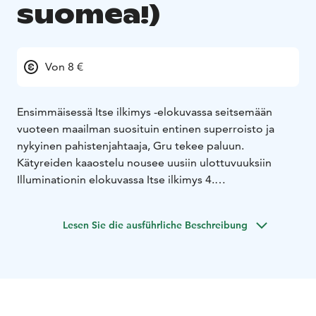
suomea!)
Von 8 €
Ensimmäisessä Itse ilkimys -elokuvassa seitsemään
vuoteen maailman suosituin entinen superroisto ja
nykyinen pahistenjahtaaja, Gru tekee paluun.
Kätyreiden kaaostelu nousee uusiin ulottuvuuksiin
Illuminationin elokuvassa Itse ilkimys 4.
Illuminationin Kätyrit: Grun tarina oli kesän 2022
jättimenestys ja tuotti maailmanlaajuisesti lähes
Lesen Sie die ausführliche Beschreibung
miljardin. Nyt tämä kaikkien aikojen suurin animaatio-
franchise saa jatkoa, kun Gru, Lucy ja tyttäret Margo,
Edith ja Agnes toivottavat tervetulleeksi Gru-perheen
uuden jäsenen, Gru Juniorin, jonka aikeena on piinata
isäänsä.