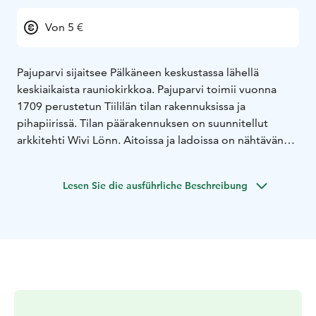
Von 5 €
Pajuparvi sijaitsee Pälkäneen keskustassa lähellä
keskiaikaista rauniokirkkoa. Pajuparvi toimii vuonna
1709 perustetun Tiililän tilan rakennuksissa ja
pihapiirissä. Tilan päärakennuksen on suunnitellut
arkkitehti Wivi Lönn. Aitoissa ja ladoissa on nähtävänä
tilan vanhaa esineistöä: maataloustyökaluja,
keittiöantiikkia ja vanhaa kaunista käyttölasia.
Lesen Sie die ausführliche Beschreibung
Pääsymaksu museoihin on 5 euroa. Opastukset ja
ryhmät sopimuksen mukaan.