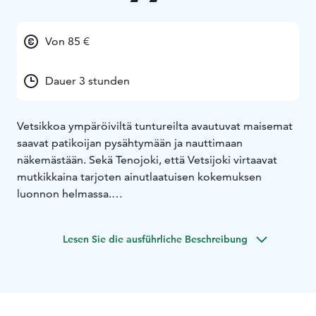
Von 85 €
Dauer 3 stunden
Vetsikkoa ympäröiviltä tuntureilta avautuvat maisemat
saavat patikoijan pysähtymään ja nauttimaan
näkemästään. Sekä Tenojoki, että Vetsijoki virtaavat
mutkikkaina tarjoten ainutlaatuisen kokemuksen
luonnon helmassa.
Vetsijoen patikkaretkellä käydään tutustumassa joen
kuohuihin sekä kiivetään ylös tunturin rinteelle
Lesen Sie die ausführliche Beschreibung
katselemaan maisemia Tenojoelle. Valokuvaajalle
patikkaretki on antoisa maaston kasvillisuuden,
polkujen ja näköalojen puolesta.
Retkellä nautitaan kahvit lisukkeineen. Retki sopii hyvän
peruskunnon omaaville sekä yli viisi vuotiaille lapsille.