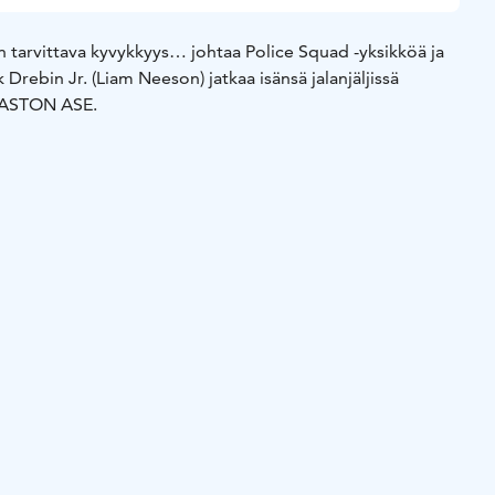
n tarvittava kyvykkyys… johtaa Police Squad -yksikköä ja
Drebin Jr. (Liam Neeson) jatkaa isänsä jalanjäljissä
LASTON ASE.