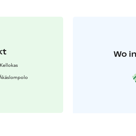
kt
Wo in
 Kellokas
 Äkäslompolo