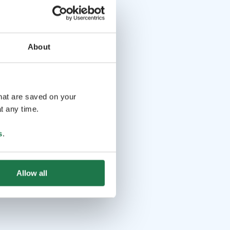
About
that are saved on your
t any time.
s
.
Allow all