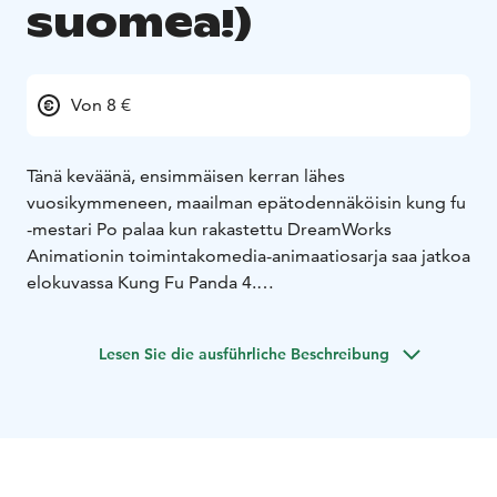
suomea!)
Von 8 €
Tänä keväänä, ensimmäisen kerran lähes
vuosikymmeneen, maailman epätodennäköisin kung fu
-mestari Po palaa kun rakastettu DreamWorks
Animationin toimintakomedia-animaatiosarja saa jatkoa
elokuvassa Kung Fu Panda 4.
Kolmen kuolemaa uhmaavan seikkailun jälkeen
kukistettuaan maailmanluokan roistoja vertaansa vailla
Lesen Sie die ausführliche Beschreibung
olevalla rohkeudellaan ja hurjilla taistelutaidoillaan,
kohtalo kutsuu lohikäärmesoturi Pon (Golden Globe-
ehdokas Jack Black)... laittamaan pisteen ainaiselle
seikkailemiselle. Tarkemmin sanoen, hänestä halutaan
Rauhan laakson henkinen johtaja.
Tässä on kuitenkin muutama ongelma. Ensinnäkin, Po