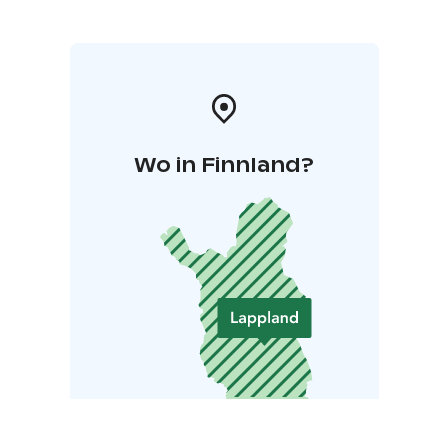
sankareita voi löytyä odottamattomista paikoista.
Wo in Finnland?