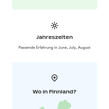
(offenes Boot) die Gefahr besteht, nass zu werden und
dass es auf dem Meer viel kälter sein kann als auf dem
Festland!
Der Ticketverkauf im Online-Shop endet 1 Stunde vor
der Abfahrt. Wenn Sie sich kurzfristig entscheiden oder
die Tour zu einem anderen Zeitpunkt privat buchen
Jahreszeiten
möchten, kontaktieren Sie bitte den Kapitän: Tommi
Salokangas, 0500 468 826.
Passende Erfahrung in June, July, August
Tickets können über den untenstehenden Link gekauft
werden, wo Sie auch weitere Informationen zur Reise
finden.
Wo in Finnland?