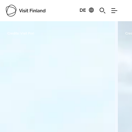
DE
Visit Finland
Credits:
Visit Pori
Cred