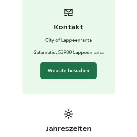
zu Fuß über den zugefrorenen See erreichen. Von der
Insel aus können Sie die wunderschöne Seenlandschaft
bewundern, die sich vor Ihren Augen entfaltet.
Kontakt
City of Lappeenranta
Satamatie, 53900 Lappeenranta
Website besuchen
Jahreszeiten