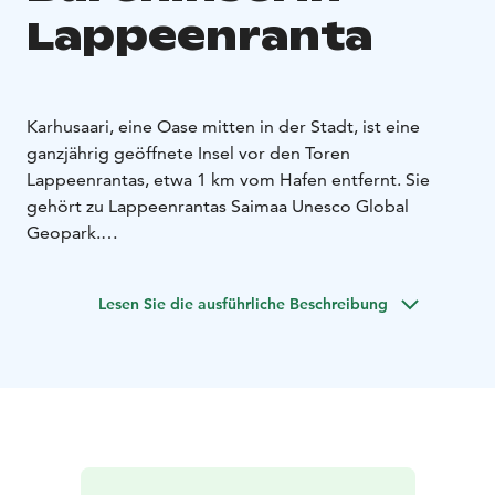
Lappeenranta
Karhusaari, eine Oase mitten in der Stadt, ist eine
ganzjährig geöffnete Insel vor den Toren
Lappeenrantas, etwa 1 km vom Hafen entfernt. Sie
gehört zu Lappeenrantas Saimaa Unesco Global
Geopark.
Auf der Insel gibt es einen Naturlehrpfad mit
Rastplätzen. In einer Lavahütte, die auf den Klippen am
Lesen Sie die ausführliche Beschreibung
Südufer von Karhusaari errichtet wurde, kann sich eine
größere Gruppe um ein Lagerfeuer versammeln und
ein Picknick genießen. An den Rastplätzen gibt es
Trockentoiletten.
Am Südufer der Insel befindet sich auch eine
Anlegestelle für Bootsfahrer und Paddler. Im Winter,
wenn das Eis stark genug ist, kann man die Insel auch