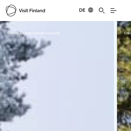
DE
Visit Finland
Credits:
Lappeenrannan kaupunki
Cred