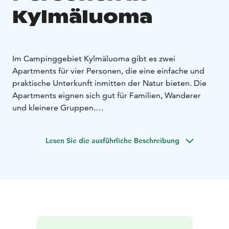
Kylmäluoma
Im Campinggebiet Kylmäluoma gibt es zwei
Apartments für vier Personen, die eine einfache und
praktische Unterkunft inmitten der Natur bieten. Die
Apartments eignen sich gut für Familien, Wanderer
und kleinere Gruppen.
Die elektrisch beheizten Apartments verfügen über
eine eigene Dusche und Toilette sowie eine
Lesen Sie die ausführliche Beschreibung
grundlegende Küchenausstattung. Zur Ausstattung
gehören Kühlschrank, Mikrowelle, Kaffeemaschine,
Wasserkocher, Kochplatte, Geschirr und
Kochutensilien. Außerdem sind ein Fernseher sowie
Bettdecken und Kissen vorhanden.
Die Sauna befindet sich im Servicegebäude des
Campingplatzes und steht den Gästen zur Verfügung.