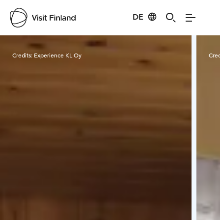
DE
Visit Finland
Credits:
Experience KL Oy
Cred