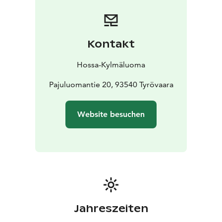
Bettwäsche ist gegen Aufpreis erhältlich.
Lage: Campinggebiet Kylmäluoma
Kapazität: max. 4
Personen / Apartment
Größe: 25 m²
Ausstattung:
Küche, Dusche, WC, TV
Sauna: im Servicegebäude
Kontakt
Hossa-Kylmäluoma
Pajuluomantie 20, 93540 Tyrövaara
Website besuchen
Jahreszeiten