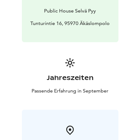
armeija -levyltä, sekä muutama timanttinen lainattu
laulu.
Tervetuloa kuulemaan ja kokemaan Osmo Ikosen
Public House Selvä Pyy
laulut niille omimmassa ympäristössä.
Tunturintie 16, 95970 Äkäslompolo
Jahreszeiten
Passende Erfahrung in September