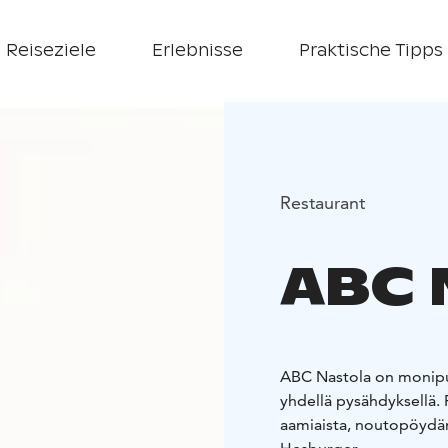
Reiseziele
Erlebnisse
Praktische Tipps
Restaurant
ABC 
ABC Nastola on monipuo
yhdellä pysähdyksellä. 
aamiaista, noutopöydän 