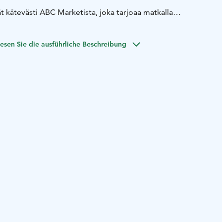
ät kätevästi ABC Marketista, joka tarjoaa matkalla
easti ja helposti. Perheiden käytössä on viihtyisä
, modernit WC- ja lastenhoitotilat tekevät pysähdyksestä
esen Sie die ausführliche Beschreibung
ja laaja palvelutarjonta tekevät ABC Nastolasta
an.