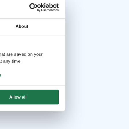
About
that are saved on your
t any time.
s
.
Allow all