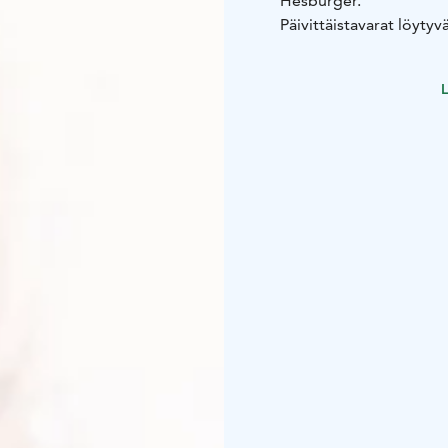
Hesburger.
Päivittäistavarat löytyv
tarvittavat tuotteet nop
leikkipaikka, ja siistit
L
miellyttävän.
Helppo saavutettavuus 
erinomaisen taukopaik