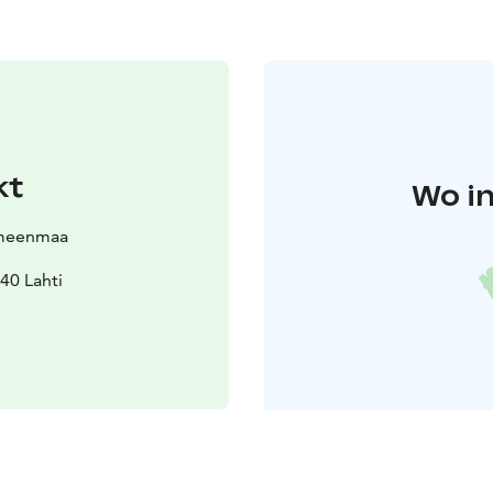
kt
Wo in
meenmaa
40 Lahti