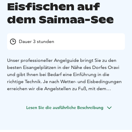
Eisfischen auf
dem Saimaa-See
Dauer 3 stunden
Unser professioneller Angelguide bringt Sie zu den
besten Eisangelplätzen in der Nähe des Dorfes Oravi
und gibt Ihnen bei Bedarf eine Einführung in die
richtige Technik. Je nach Wetter- und Eisbedingungen
erreichen wir die Angelstellen zu Fuß, mit dem
Tretschlitten oder manchmal auch mit dem Auto. Beim
Angeln genießen wir ein warmes Getränk und einen
Lesen Sie die ausführliche Beschreibung
kleinen Outdoor-Snack.
Dieser entspannte Ausflug eignet sich auch
hervorragend für Einsteiger sowie für Familien mit
Kindern, die die Geheimnisse des Eisfischens in