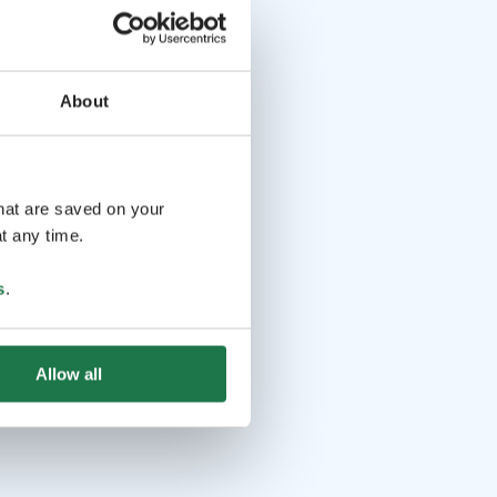
About
that are saved on your
t any time.
s
.
Allow all