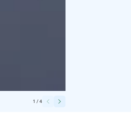
Credits:
Timo kaikkonen
1
/
4