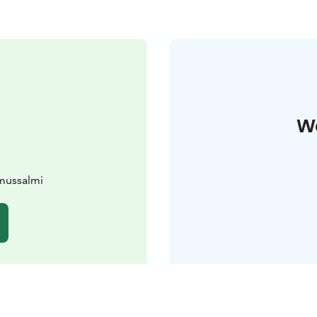
W
mussalmi