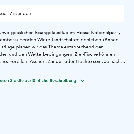
uer 7 stunden
nvergesslichen Eisangelausflug im Hossa-Nationalpark,
atemberaubenden Winterlandschaften genießen können!
usflüge planen wir das Thema entsprechend den
den und den Wetterbedingungen. Ziel-Fische können
che, Forellen, Äschen, Zander oder Hechte sein. Je nach
Angeln vom Sichtangeln im klaren Wasser bis zum Angeln
olgen. Wir verwenden ein Live-Sonar zur
esen Sie die ausführliche Beschreibung
Ihnen hilft, die Fische genau zu finden. Die Ausrüstung
roßes Eisangelzelt, einen akku betriebenen 10-Zoll-Bohrer,
le, einen Grill und Schneemobile für den Transport. Während
uch köstliche Snacks genießen, die wir inmitten der Natur
acht Ihren Angelausflug noch angenehmer und
ssen Sie nicht diese großartige Gelegenheit – buchen Sie
 Sie die Freuden des Eisangelns!