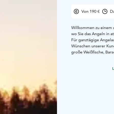
Von 190 €
Da
Willkommen zu einem u
wo Sie das Angeln in 
Für ganztägige Angela
Wünschen unserer Kun
große Weißfische, Bars
Bedingungen kann das 
in tieferem Wasser erf
L
Fischbeobachtung, das 
der Reise umfasst ein g
Live-Sonar, Rentierfel
der Reise können Sie a
bereitstellen. Dies m
unvergesslicher. Verpa
Ihren Platz und erleben