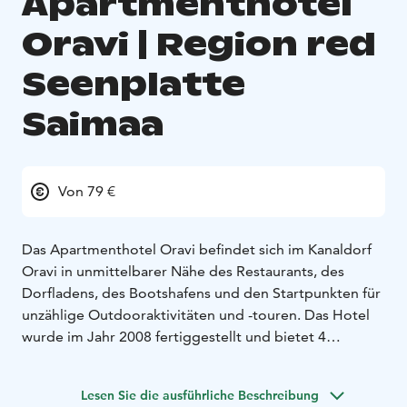
Apartmenthotel
Oravi | Region red
Seenplatte
Saimaa
Von 79 €
Das Apartmenthotel Oravi befindet sich im Kanaldorf
Oravi in unmittelbarer Nähe des Restaurants, des
Dorfladens, des Bootshafens und den Startpunkten für
unzählige Outdooraktivitäten und -touren. Das Hotel
wurde im Jahr 2008 fertiggestellt und bietet 4
Apartments und 13 Studios.
Das Apartmenthotel Oravi ist ideal für Reisende, denen
Lesen Sie die ausführliche Beschreibung
Natur, Ruhe und Frieden wichtig ist, eignet sich aber