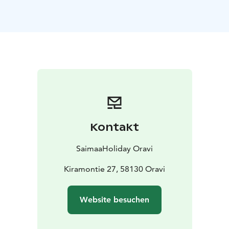
auch für Familien mit Kindern. Alle Zimmer sind mit
WC, Dusche, Haartrockner, Miniküche (Kochplatte,
Wasserkocher, Kaffeemaschine, Mikrowelle,
Kühlschrank, Spüle, Geschirr), TV, WLAN und
Wäschetrockenschrank ausgestattet. Alle Zimmer
haben Luftwärmepumpe mit Kühlfunktion.
Zudem bietet das Hotel einen Saunabereich, einen
Tagungsraum und Parkplätze. Kostenloses WLAN für
alle Hotelgäste.
Das Hotel wird mit Geothermie beheizt, ein Grillplatz
Kontakt
sowie der 2017 gebaute Kinderspielplatz stehen allen
Gästen zur freien Verfügung.
SaimaaHoliday Oravi
Barrierefreiheit: Das Erdgeschoss des Apartmenthotels
ist barrierefrei, und jedes Zimmer verfügt über einen
Kiramontie 27, 58130 Oravi
eigenen Eingang. Weitere Informationen finden Sie in
der Beschreibung des jeweiligen Zimmertyps sowie
Website besuchen
beim Verkaufsservice.