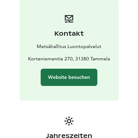
Ausflugsziels. Die wichtige Aufgabe von
Naturschutzgebieten ist es, die natürliche Vielfalt zu
bewahren und den Menschen unter den Bedingungen
des Naturschutzes die Möglichkeit zu geben, sich in
Kontakt
der Natur zu erholen und diese zu genießen.
Die
Forstverwaltung pflegt alle Nationalparks in Finnland.
Metsähallitus Luontopalvelut
Korteniementie 270, 31380 Tammela
Website besuchen
Jahreszeiten