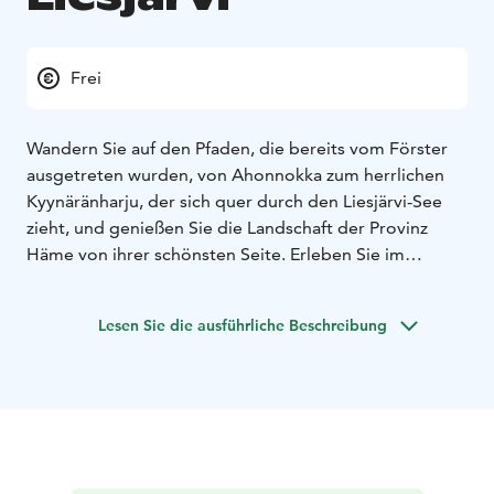
Frei
Wandern Sie auf den Pfaden, die bereits vom Förster
ausgetreten wurden, von Ahonnokka zum herrlichen
Kyynäränharju, der sich quer durch den Liesjärvi-See
zieht, und genießen Sie die Landschaft der Provinz
Häme von ihrer schönsten Seite. Erleben Sie im
Sommer für einen Tag auf dem traditionellen
Bauernhof von Korteniemi das Leben zu alten Zeiten.
Lesen Sie die ausführliche Beschreibung
Nehmen Sie an der Arbeit auf dem Bauernhof teil,
bestaunen Sie die Schafe oder werfen Sie sich mit
einem Strohhalm im Mund auf die Wiese, um die
vorbeiziehenden Wolken zu beobachten.
Das Jedermannsrecht gilt als solches nicht in
Naturschutzgebieten. Bitte informieren Sie sich vor
Ihrer Wanderung immer über die Regeln des