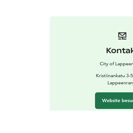
Konta
City of Lappee
Kristiinankatu 3-
Lappeenran
Website besu