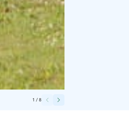
Credits:
City of Lappeenranta
1
/
8