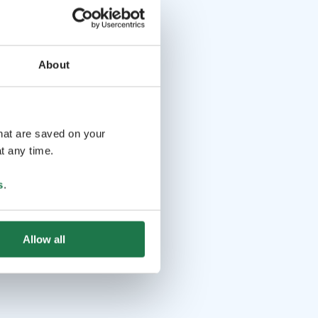
About
that are saved on your
t any time.
s
.
Allow all