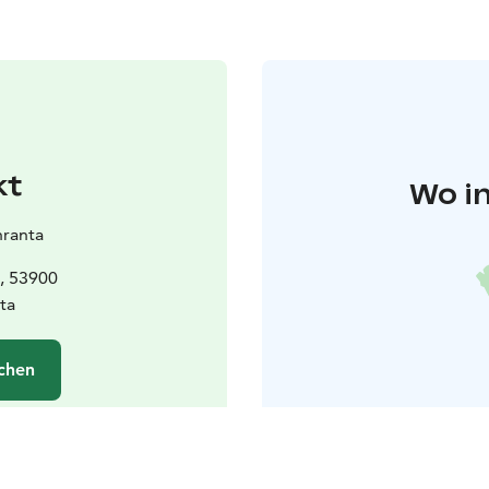
kt
Wo in
nranta
5, 53900
ta
chen