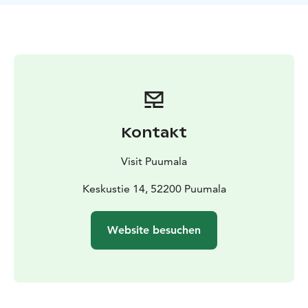
Esker. Rund um Puumala gibt es viele Ausgangspunkte
und gemütliche Übernachtungsmöglichkeiten. Die
Route kann an einem Tag zurückgelegt werden, aber
wir empfehlen, sie in mehrere Abschnitte aufzuteilen
und mehrere Tage in der Gegend zu verbringen, denn
es gibt viel zu sehen!
Sie werden faszinierende Orte im Saimaa-Geopark und
in der Natur, spannende Geschichten, einzigartige
Kontakt
Unterkünfte und gemütliche Campingplätze
entdecken. Hier finden Sie drei Fähren:
Visit Puumala
Norppa II: Die Fahrradfähre der Puumala-Schärenroute
(Tickets erforderlich).
Keskustie 14, 52200 Puumala
Hätinvirran lossi: Eine öffentliche Fähre führt zur Insel
Niinisaari, die 10 km vom Zentrum von Puumala
Website besuchen
entfernt liegt (kostenlos, rund um die Uhr).
Rasti: Eine Fahrradfähre, die von der Puumala-
Schärenroute (Lintusalo) zur Saimaa-Schärenroute
(Sarviniemi) führt.
Mit Fahrradfähren können Sie den Saimaa-See