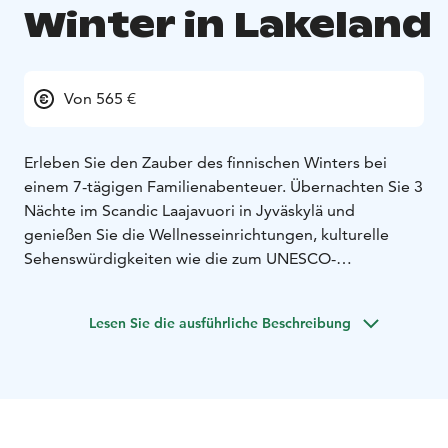
Winter in Lakeland
Von 565 €
Erleben Sie den Zauber des finnischen Winters bei
einem 7-tägigen Familienabenteuer. Übernachten Sie 3
Nächte im Scandic Laajavuori in Jyväskylä und
genießen Sie die Wellnesseinrichtungen, kulturelle
Sehenswürdigkeiten wie die zum UNESCO-
Weltkulturerbe gehörende alte Kirche von Petäjävesi
und das nahe gelegene Skigebiet Riihivuori.
Lesen Sie die ausführliche Beschreibung
Anschließend fahren Sie nach Himos Jämsä, wo Sie 3
Nächte in einem gemütlichen Ferienhaus verbringen
und Skifahren, Schneeschuhwandern und einen Besuch
im Moose Manor genießen können. Entspannen Sie
sich in Saunen, Whirlpools und bei Abenteuerspielen in