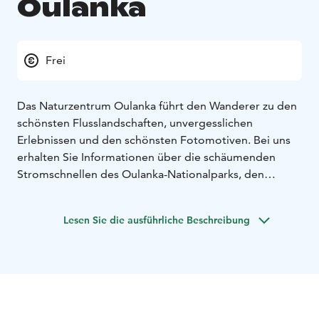
Oulanka
Frei
Das Naturzentrum Oulanka führt den Wanderer zu den
schönsten Flusslandschaften, unvergesslichen
Erlebnissen und den schönsten Fotomotiven. Bei uns
erhalten Sie Informationen über die schäumenden
Stromschnellen des Oulanka-Nationalparks, den
legendären Karhunkierros-Trail und die vielseitigen
Dienstleistungen der Region. Beginnen Sie Ihr
Lesen Sie die ausführliche Beschreibung
Naturabenteuer im Naturzentrum Oulanka! Das
Naturzentrum wird von der Forstverwaltung
unterhalten. Überprüfen Sie die Öffnungszeiten auf
deren eigenen Webseiten.