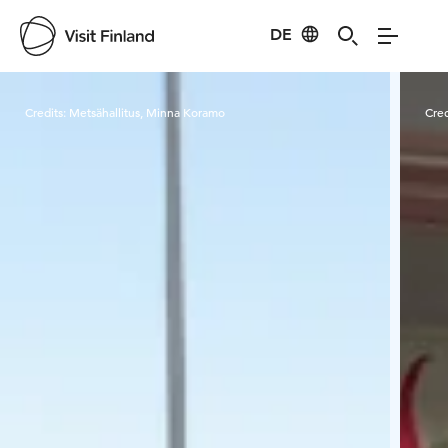
DE
Visit Finland
Credits:
Metsähallitus, Minna Koramo
Cred