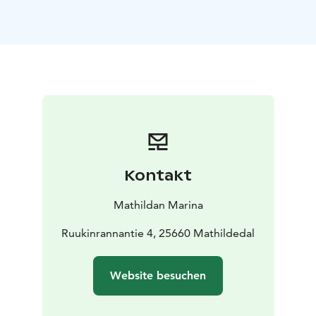
Preis inbegriffen sind Strom, Zugang zu Duschen und
Toiletten sowie die Entleerung der Chemietoilette
(keine Grauwasserentsorgung).
Das Hafenrestaurant und das Hotel sind ganzjährig
geöffnet – im Sommer täglich, im Winter von
Donnerstag bis Sonntag oder auf Anfrage.
Jede Jahreszeit lädt zu neuen Erlebnissen ein: im
Frühling und Sommer wandern im Nationalpark, Yoga
auf dem Steg oder Beerensammeln im Wald. Im Winter
genießen Sie die Ruhe, klare Frostluft und die sanfte
Kontakt
Wärme der Sauna. Das Leuchten der hellen
Sommernächte und die sternklaren Winterabende
Mathildan Marina
verzaubern – man möchte immer wieder zurückkehren.
Mathildan Marina – entspanntes Küstenleben das
Ruukinrannantie 4, 25660 Mathildedal
ganze Jahr über.
Website besuchen