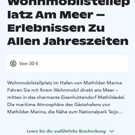
Wohnmobilstellep
latz Am Meer –
Erlebnissen Zu
Allen Jahreszeiten
Von 30 €
Wohnmobilstellplatz im Hafen von Mathildan Marina
Fahren Sie mit Ihrem Wohnmobil direkt ans Meer –
mitten in das charmante Eisenhüttendorf Mathildedal.
Die maritime Atmosphäre des Gästehafens von
Mathildan Marina, die Nähe zum Nationalpark Teijo
und das vielseitige Angebot des Dorfes bieten den
idealen Rahmen für einen unvergesslichen Urlaub.
Lesen Sie die ausführliche Beschreibung
Am Hafen gibt es 12 Stellplätze mit Stromanschluss. Im