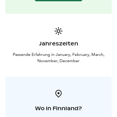
eines friedlichen Sees liegt. Während dieses Besuchs
haben Sie auch die Möglichkeit, Ihre Fahrkünste bei
einer kurzen Schlittenfahrt von 400 Metern zu testen.
14:00 WÄHLEN SIE IHRE AKTIVITÄT
A. EISFISCHEN
B.
WILDNIS-ÜBERLEBENSTOUR
C.
SCHNEESCHUHWANDERUNG
AM ABEND: NORDLICHT-WILDNIS-TOUR MIT
Jahreszeiten
PROFESSIONELLER KAMERA
Nutzen Sie Ihre zweite
Chance, die wunderschönen Nordlichter einzufangen!
Passende Erfahrung in January, February, March,
Wenn es die Bedingungen zulassen, führt Sie Ihr
November, December
Reiseleiter zu einer anderen Route, damit Sie ein
anderes Erlebnis genießen und mehr von der
Winterlandschaft Lapplands sehen können. Ihr Aurora-
Guide hat seine professionelle Kamera dabei und Sie
erhalten alle Bilder am nächsten Tag per E-Mail.
Wo in Finnland?