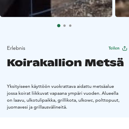
Erlebnis
Teilen
Koirakallion Metsä
Yksityiseen käyttöön vuokrattava aidattu metsäalue
jossa koirat liikkuvat vapaana ympäri vuoden. Alueella
on laavu, ulkotulipaikka, grillikota, ulkowc, polttopuut,
juomavesi ja grillausvälineitä.