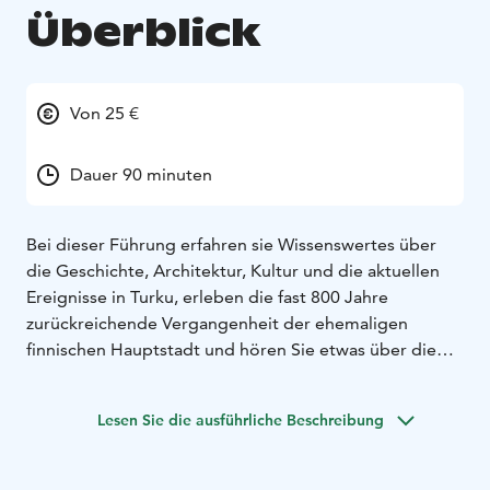
Überblick
Von 25 €
Dauer 90 minuten
Bei dieser Führung erfahren sie Wissenswertes über
die Geschichte, Architektur, Kultur und die aktuellen
Ereignisse in Turku, erleben die fast 800 Jahre
zurückreichende Vergangenheit der ehemaligen
finnischen Hauptstadt und hören Sie etwas über die
Universitäten und den Handel von heute. Wenn sie sich
für etwas Spezielles interessieren, passen wir die
Lesen Sie die ausführliche Beschreibung
Führung ihren Wünsche entsprechend an. Unser
autorisierter, erfahrener Führer wird sie mit seinen
Erzählungen begeistern.