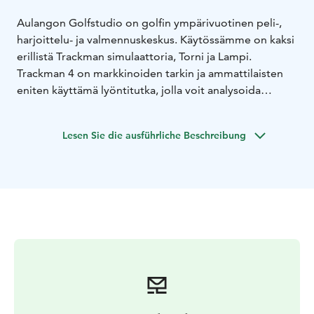
Aulangon Golfstudio on golfin ympärivuotinen peli-,
harjoittelu- ja valmennuskeskus. Käytössämme on kaksi
erillistä Trackman simulaattoria, Torni ja Lampi.
Trackman 4 on markkinoiden tarkin ja ammattilaisten
eniten käyttämä lyöntitutka, jolla voit analysoida
lyöntejäsi sekä pelata virtuaalisesti useita maailman
huippuluokan kenttiä. Yli 200 kentän valikoimasta
Lesen Sie die ausführliche Beschreibung
löytyvät mm. St Andrews Old Course, Valderrama ja
PGA National.