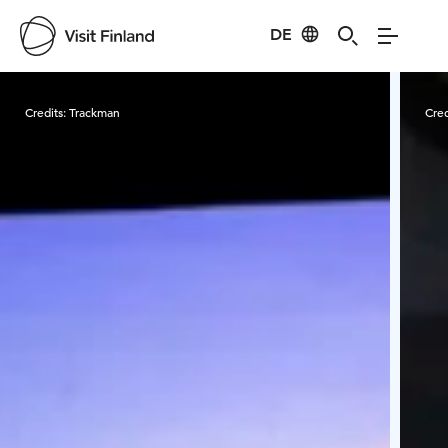
DE
Visit Finland
Credits:
Trackman
Cred