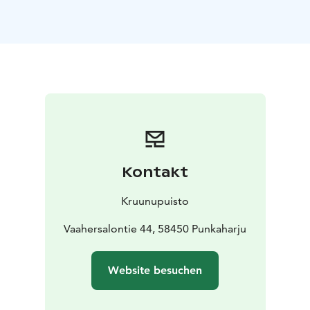
Die Sauna ist ein fester Bestandteil des finnischen
Lebensstils und der Kultur. Das Wort „Sauna“ ist sogar
das einzige finnische Wort, das in viele andere
Sprachen übernommen wurde. Eine finnische Sauna
dient der Reinigung und Entspannung. Trinken Sie
ausreichend Wasser – das Schwitzen gehört dazu!
Sauna bedeutet auch gemeinsames Zusammensein:
Freunde, Nachbarn und Kollegen treffen sich oft zu
gemeinsamen Saunaabenden. Studien zeigen viele
gesundheitliche Vorteile des Saunierens – dank der
Kontakt
entspannenden Wärme und des Dampfes, aber auch
wegen der sozialen Begegnung.
Kruunupuisto
In der Regel gehen Familien gemeinsam in die Sauna,
und in Gruppen saunieren Frauen und Männer oft
Vaahersalontie 44, 58450 Punkaharju
getrennt. Die meisten Finnen saunieren nackt – auch
mit Fremden – denn Nacktheit wird als natürlich
Website besuchen
angesehen. Wenn Sie lieber einen Badeanzug oder ein
Handtuch tragen möchten, ist das selbstverständlich