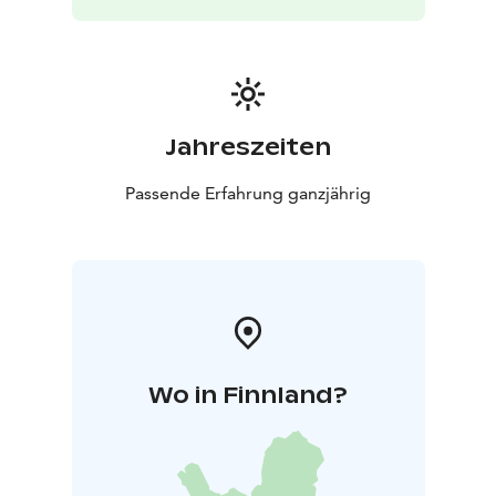
vollkommen in Ordnung.
Probieren Sie unsere geführte finnische Sauna-
Erfahrung!
Im Kruunupuisto lernen Sie die Tradition der
finnischen Sauna kennen und erleben sie in unserer
liebevoll restaurierten Holzsauna aus den 1920er
Jahren direkt am Seeufer. Sie erfahren mehr über die
Jahreszeiten
Geschichte und die gesundheitlichen Vorteile dieser
beruhigenden Tradition – während Sie sie selbst
Passende Erfahrung ganzjährig
genießen.
Wo in Finnland?