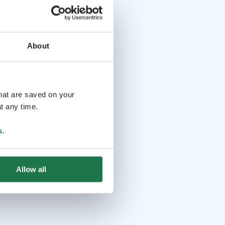
About
that are saved on your
t any time.
s
.
Allow all