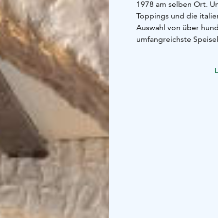
1978 am selben Ort. Uns
Toppings und die itali
Auswahl von über hunde
umfangreichste Speiseka
verschiedene Beläge - v
schwarzer Wurst - sorge
L
Pizzen servieren wir au
und Getränke. Wir hab