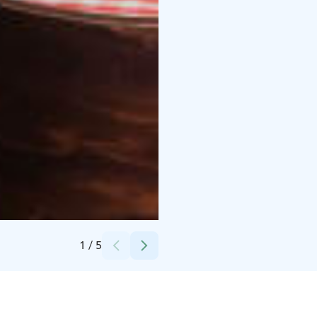
Credits:
Generaxion Oy
1
/
5