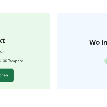
kt
Wo in
oli
33100 Tampere
chen