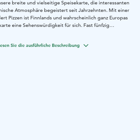
ere breite und vielseitige Speisekarte, die interessanten
enische Atmosphäre begeistert seit Jahrzehnten. Mit einer
rt Pizzen ist Finnlands und wahrscheinlich ganz Europas
rte eine Sehenswürdigkeit für sich. Fast fünfzig
on traditionellen Belägen bis hin zu Straußenfleisch und
n für ein kulinarisches Erlebnis. Neben unseren köstlichen
esen Sie die ausführliche Beschreibung
ch reichhaltige Pasta, frische Salate und leckere Desserts
en die volle Ausschankgenehmigung.