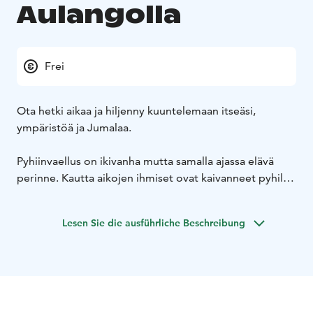
Aulangolla
Frei
Ota hetki aikaa ja hiljenny kuuntelemaan itseäsi,
ympäristöä ja Jumalaa.
Pyhiinvaellus on ikivanha mutta samalla ajassa elävä
perinne. Kautta aikojen ihmiset ovat kaivanneet pyhille
paikoille ja tehneet matkoja niille. Matkalle motiivit ja
merkitykset antaa vaeltaja itse.
Lesen Sie die ausführliche Beschreibung
Tämä pyhiinvaellus kutsuu tutkimaan yhteistä matkaa ja
sitä hyvää, mikä yhteistä elämää on kannatellut. Reitti
on suunniteltu kuljettavaksi yhdessä kumppanin kanssa
ja se sisältää virikkeitä keskusteluun.
Pyhiinvaelluksen voit tehdä omatoimisesti Google
Maps -mobiilisovelluksen avulla. Sovellukseen on