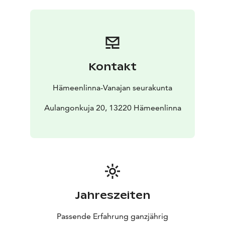
merkitty reitti ja sen varrella olevat pysähdyspaikat,
jotka sisältävät tietoa kohteista, mietiskelytekstejä,
virikkeitä ja rukouksen aiheita.
Rakkauden pyhiinvaelluksen lähtöpaikka on hotellin tai
kylpylän parkkipaikalta. Matkan pituus on noin 4,5
Kontakt
kilometriä.
Ota oma aikasi ja etene rauhassa, yksin tai
Hämeenlinna-Vanajan seurakunta
matkakumppanin kanssa.
Aulangonkuja 20, 13220 Hämeenlinna
Jahreszeiten
Passende Erfahrung ganzjährig