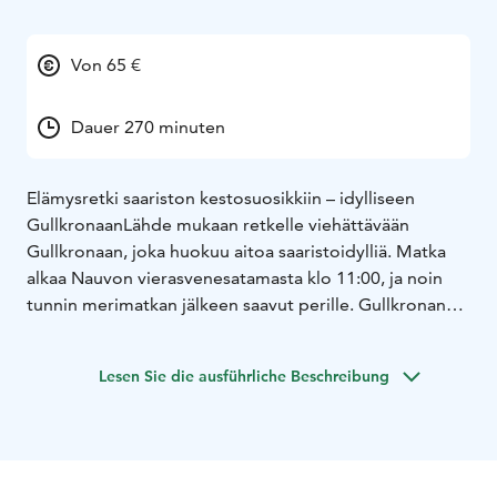
Von 65 €
Dauer 270 minuten
Elämysretki saariston kestosuosikkiin – idylliseen
Gullkronaan
Lähde mukaan retkelle viehättävään
Gullkronaan, joka huokuu aitoa saaristoidylliä. Matka
alkaa Nauvon vierasvenesatamasta klo 11:00, ja noin
tunnin merimatkan jälkeen saavut perille. Gullkronan
punaiset venevajat ja vehreä saaristoluonto luovat
unohtumattoman tunnelman.
Lesen Sie die ausführliche Beschreibung
Perillä laituriterassilla on tarjolla herkullinen lounas –
savustettua lohta ja uusia perunoita. Lounaan voit
nauttia myös perinteisen venevajan tiloissa.
Klo 12:00–14:30 sinulla on aikaa tutustua saareen
omaan tahtiin. Vieraile vanhassa luotsituvassa tai saaren