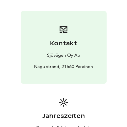
omassa pienessä museossa, jotka kertovat sen
historiasta ja entisistä asukkaista. Aktiivisille vierailijoille
tarjolla on frisbeegolfrata, ja kaunis luontopolku joka
johdattaa sinut rantakallioille – täydellinen paikka
pulahtaa mereen tai vain pysähtyä nauttimaan hetkeksi
rauhallisesta tunnelmasta.
Kontakt
Klo 14:30 suuntaamme takaisin Nauvoon ja olemme
perillä vierasvenesatamassa klo 15:30.
Sjövägen Oy Ab
Lämpimästi tervetuloa mukaan hurmaavalle Gullkronan
saarelle!
Nagu strand, 21660 Parainen
Viimeinen ilmoittautumispäivä 22.7.
Jahreszeiten