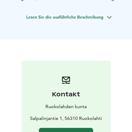
errichtet worden war. Die Salpalinja wurde zwischen
1940-1941 und 1944 gebaut und war das größte
Lesen Sie die ausführliche Beschreibung
Bauprojekt in Finnland zu dieser Zeit.
Die Salpa-Linie wurde jedoch nie vollständig
fertiggestellt und nie für den vorgesehenen Zweck
genutzt.
In Syyspohja in Ruokolahti gibt es in einem kleinen
Bereich der Salpalinja fertiggestellte Festungsanlagen,
unvollendete und eingestürzte Festungen und mit
Wasser gefüllte Brunnen am Fuße der Festung. In
Syyspohja kann man auch kilometerweit entlang einer
Panzerlinie aus schweren Steinen wandern. Die Steine
dieser Linie wurden aus den nahe gelegenen steilen
Kontakt
Granodioritfelsen von Haukkavuoriori abgebaut.
Ruokolahden kunta
Salpalinjantie 1, 56310 Ruokolahti