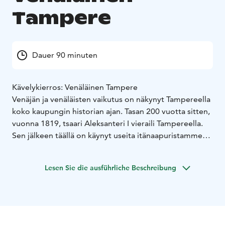
Tampere
Dauer 90 minuten
Kävelykierros: Venäläinen Tampere
Venäjän ja venäläisten vaikutus on näkynyt Tampereella
koko kaupungin historian ajan. Tasan 200 vuotta sitten,
vuonna 1819, tsaari Aleksanteri I vieraili Tampereella.
Sen jälkeen täällä on käynyt useita itänaapuristamme
saapuneita merkkihenkilöitä aina keisarista ja
Neuvostoliiton perustajasta lähtien. Venäjä, sen
Lesen Sie die ausführliche Beschreibung
asukkaat ja kieli näkyvät yhä Tampereella monin tavoin!
Kierros alkaa Keskustorin Vanhalta kirkolta ja päättyy
työväentalolle (Hämeenpuisto 28). Kesto 1,5 tuntia tai
sovittavissa.
Varaukset:
Opastettu kierros Tampereella varataan