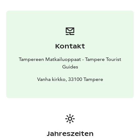
Magni Mundi Oy:ltä sähköpostitse
tampere@magnimundi.fi tai puhelimitse puh. 010 5797
943.
Ilmoitathan ystävällisesti varauspyynnössä seuraavat
tiedot: ryhmän nimi ja henkilömäärä, varaajan
yhteystiedot, toivomasi kierroksen nimi ja kesto,
Kontakt
toivomasi ajankohta (päivämäärä ja kellonaika),
opastuskieli, mahdolliset toiveet ja lisätiedot
Tampereen Matkailuoppaat - Tampere Tourist
kierrokseen tai ryhmään liittyen.
Guides
Vanha kirkko, 33100 Tampere
Jahreszeiten