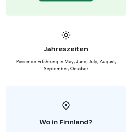
individuelle Einwegkopfhörer verfügbar, inklusive
Deutsch. Kaufen Sie Ihr Ticket bequem online und
steigen Sie an jeder der 19 Haltestellen zu!
Saison: Mai – September/Oktober
Abfahrten: Von Haltestelle 1 / Senatsplatz alle 30–40
Minuten.
Den vollständigen Fahrplan finden Sie auf der
Website der Tour. Alle Haltestellen sind mit dem
Jahreszeiten
rot‑grünen Hop On-Hop Off‑Schild gekennzeichnet.
Der Veranstalter Stromma Finland wurde mit dem
Passende Erfahrung in May, June, July, August,
Sustainable Travel Finland‑Label und dem Travelife
September, October
Certified‑Status ausgezeichnet, was ein langfristiges
Engagement für nachhaltigen und
verantwortungsvollen Tourismus unterstreicht. Mobile
Tickets und eine digitale Routenkarte stehen zur
Verfügung, und im Bus finden Sie einen
Recyclingbehälter für gebrauchte Kopfhörer.
Wo in Finnland?