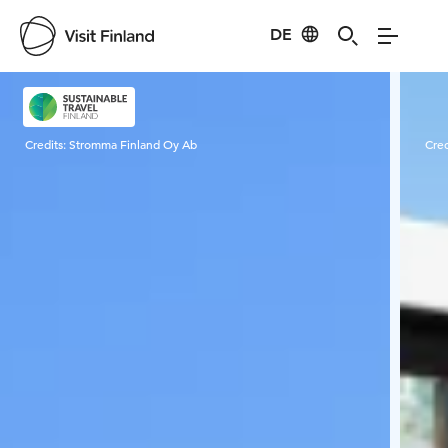
DE
Visit Finland
Credits:
Stromma Finland Oy Ab
Cred