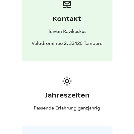
Katsomoravintoloissamme on A-oikeudet sekä
pöytiintarjoilu. Katsomoravintola Grand Prix and VIP-
ravintola De Luxe on auki vain tiistai- ja lauantairaveissa!
Kontakt
Tarkista päivämäärät http://www.teivo.fi!
Teivon Ravikeskus
Velodromintie 2, 33420 Tampere
Jahreszeiten
Passende Erfahrung ganzjährig