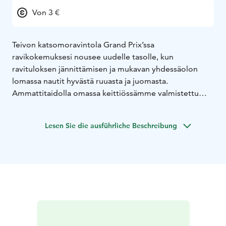
Von 3 €
Teivon katsomoravintola Grand Prix’ssa
ravikokemuksesi nousee uudelle tasolle, kun
ravituloksen jännittämisen ja mukavan yhdessäolon
lomassa nautit hyvästä ruuasta ja juomasta.
Ammattitaidolla omassa keittiössämme valmistettu
herkullinen ruoka takaa, ettei yksikään vieras jää
nälkäiseksi.
Lesen Sie die ausführliche Beschreibung
Katsomoravintola De Luxe Grand Prix’n yhteydessä
palvelee VIP-asiakkaita lauantairaveissa ja tilassa
järjestetään erilaisia tilaisuuksia esimerkiksi
teemaraveissa.
De Luxessa on oma äänentoistojärjestelmä ja ravintola
soveltuu myös ravien aikana omien tilaisuuksien
järjestämiseen. Myös De Luxen herkullinen ruoka
valmistetaan Teivon omassa keittiössä.