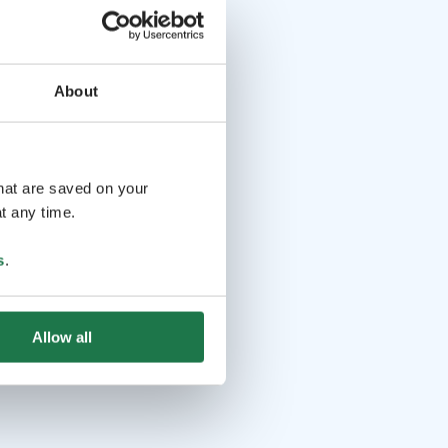
About
that are saved on your
t any time.
s
.
Allow all