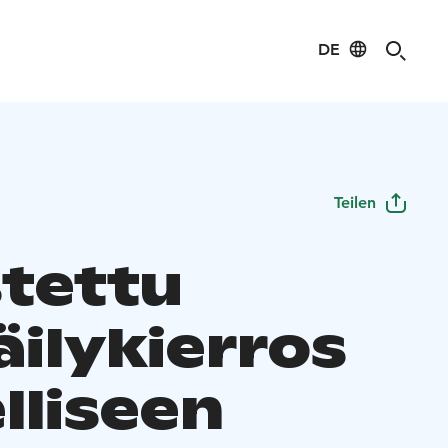
DE
Teilen
tettu
äilykierros
lliseen