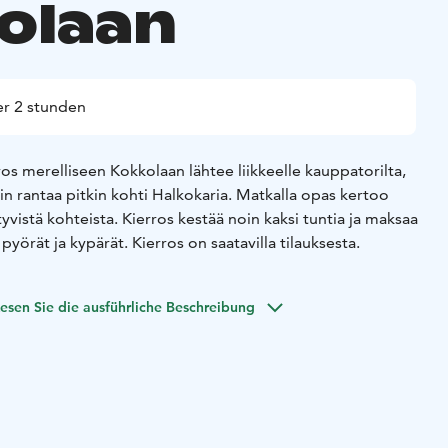
olaan
r 2 stunden
os merelliseen Kokkolaan lähtee liikkeelle kauppatorilta,
 pitkin kohti Halkokaria. Matkalla opas kertoo
tyvistä kohteista. Kierros kestää noin kaksi tuntia ja maksaa
e 12v. 0 €. Omat pyörät ja kypärät. Kierros on saatavilla tilauksesta.
esen Sie die ausführliche Beschreibung