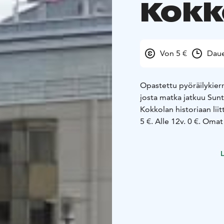
Kokk
Von 5 €
Daue
Opastettu pyöräilykierr
josta matka jatkuu Suntin rantaa
Kokkolan historiaan liit
5 €. All
L