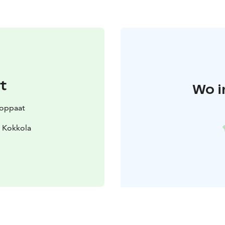
t
Wo i
uoppaat
 Kokkola