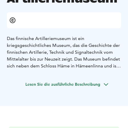
Das finnische Artilleriemuseum ist ein
kriegsgeschichtliches Museum, das die Geschichte der
finnischen Artillerie, Technik und Signaltechnik vom
Mittelalter bis zur Neuzeit zeigt. Das Museum befindet
sich neben dem Schloss Häme in Hämeenlinna und ist
das ganze Jahr über für Besucher geöffnet. Das
Museum verfügt über eine Dauerausstellung im
Lesen Sie die ausführliche Beschreibung
Hauptgebäude, eine Freiluftausstellung sowie
Wechselausstellungen. Das Museum organisiert
Vorträge und verschiedene Veranstaltungen sowie
Führungen auf Finnisch, Schwedisch und Englisch.