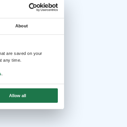
About
that are saved on your
t any time.
s
.
Allow all