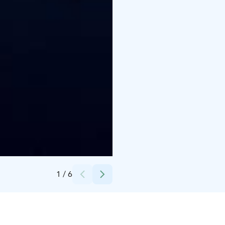
Credits:
Veikka Niemikotka
1
/
6