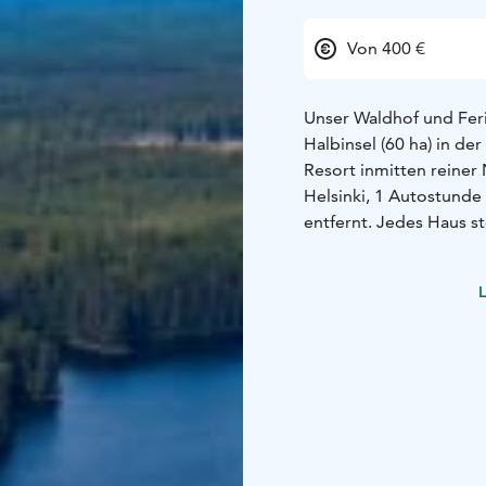
Von 400 €
Unser Waldhof und Feri
Halbinsel (60 ha) in der
Resort inmitten reiner
Helsinki, 1 Autostund
entfernt.
Jedes Haus st
Ruderboot, Außengril
ein Wochenende, eine 
L
Die Preise variieren j
und Anzahl der Gäste.
Aufpreis in Ihre Buchu
Hütte. Kalakotka is
Bitte mailen Sie für Ve
auch auf Deutsch verst