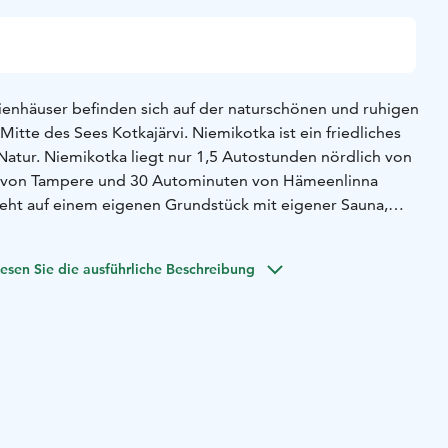
enhäuser befinden sich auf der naturschönen und ruhigen
 Mitte des Sees Kotkajärvi. Niemikotka ist ein friedliches
 Natur.
Niemikotka liegt nur 1,5 Autostunden nördlich von
e von Tampere und 30 Autominuten von Hämeenlinna
eht auf einem eigenen Grundstück mit eigener Sauna,
l und Gartenmöbeln.
Niemikotka Ferienhäuser können für
Woche oder einen längeren Zeitraum gemietet werden.
esen Sie die ausführliche Beschreibung
e nach Saison, Mietdauer, Ausstattungsniveau des Hauses
 Es ist auch möglich, Bettwäsche und Handtücher gegen
ng einzubeziehen.
Wir empfehlen Ihnen unsere Kalakotka-
t geeignet für 2-4 Personen.
rfügbarkeit und zusätzliche Informationen. Wir können uns
ehen.