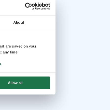
About
that are saved on your
t any time.
s
.
Allow all