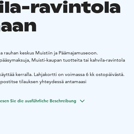
ila-ravintola
aan
 ja rauhan keskus Muistiin ja Päämajamuseoon.
 pääsymaksuja, Muisti-kaupan tuotteita tai kahvila-ravintola
 käyttää kerralla. Lahjakortti on voimassa 6 kk ostopäivästä.
postitse tilauksen yhteydessä antamaasi
esen Sie die ausführliche Beschreibung