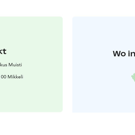
kt
Wo in
kus Muisti
100 Mikkeli