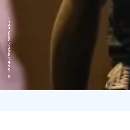
Credits:
Sodan ja rauhan keskus Muisti.