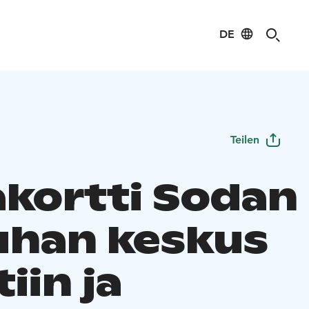
DE
Teilen
akortti Sodan
auhan keskus
iin ja