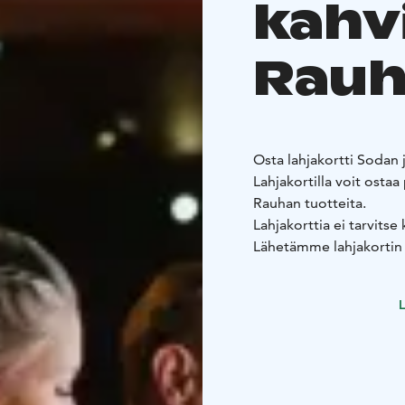
kahv
Rauh
Osta lahjakortti Sodan
Lahjakortilla voit ostaa
Rauhan tuotteita.
Lahjakorttia ei tarvitse
Lähetämme lahjakortin 
L