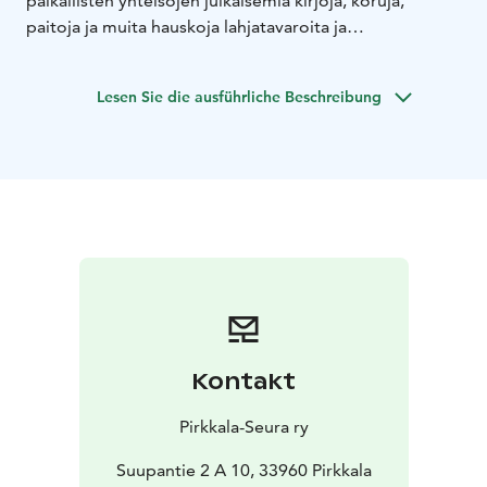
paikallisten yhteisöjen julkaisemia kirjoja, koruja,
paitoja ja muita hauskoja lahjatavaroita ja
matkamuistoja.
Verkkokaupan tuotteet ovat saatavilla myös Seuran
Lesen Sie die ausführliche Beschreibung
toimitilalta keskiviikkoisin klo 13-18 osoitteesta
Suupantie 2 A 10. Myymälässä asioimalla säästät
postituskulut ja pääset tutustumaan tuotteisiin
paremmin.
Kontakt
Pirkkala-Seura ry
Suupantie 2 A 10, 33960 Pirkkala