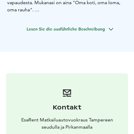
vapaudesta. Mukanasi on aina "Oma koti, oma loma,
oma rauha".
Haluatko kokea ja nähdä enemmän lomallasi?
Tarjoamme käyttöösi asiantuntemuksemme lisäksi
Lesen Sie die ausführliche Beschreibung
uutuuttaan hohtavat sekä kattavasti varustellut Adria-
matkailuautot vuosikymmenten kokemuksella. Ole
yhteydessä heti, sillä nämä viedään käsistä.
Kontakt
EsaRent Matkailuautovuokraus Tampereen
seudulla ja Pirkanmaalla