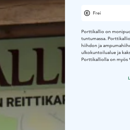
Frei
Porttikallio on monipu
tuntumassa. Porttikalli
hiihdon ja ampumahiihd
ulkokuntoilualue ja kaks
Porttikalliolla on myös
yhteydestä löytyvällä 1,
nauttia luonnosta. Purur
L
opastettuja sekä parkkip
ja alue toivottaa kaikki 