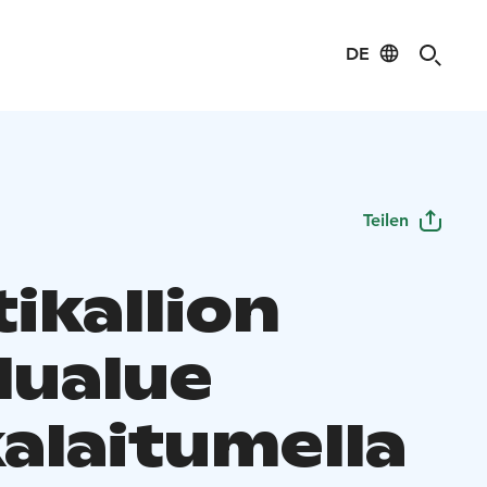
DE
Teilen
ikallion
lualue
alaitumella