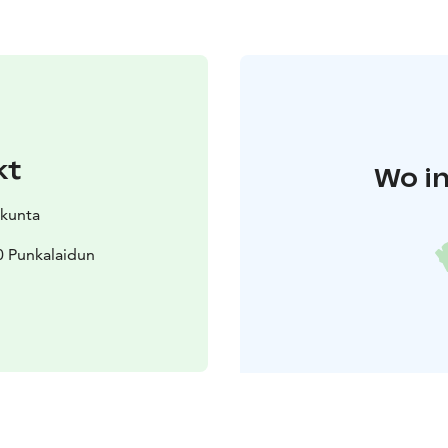
kt
Wo in
 kunta
0 Punkalaidun