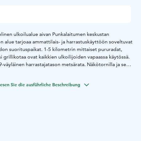
olinen ulkoilualue aivan Punkalaitumen keskustan
on alue tarjoaa ammattilais- ja harrastuskäyttöön soveltuvat
on suorituspaikat. 1-5 kilometrin mittaiset pururadat,
i grillikotaa ovat kaikkien ulkoilijoiden vapaassa käytössä.
 9-väyläinen harrastajatason metsärata. Näkötornilla ja sen
5 kilometrin pituisella luontopolulla voit rauhoittua ja
adat, frisbeegolfrata ja näkötorni ovat kaikki hyvin
esen Sie die ausführliche Beschreibung
aikalla että maastossa. Porttikalliolla on suuret parkkitilat,
ulkoilijat tervetulleiksi kaikkina vuodenaikoina!