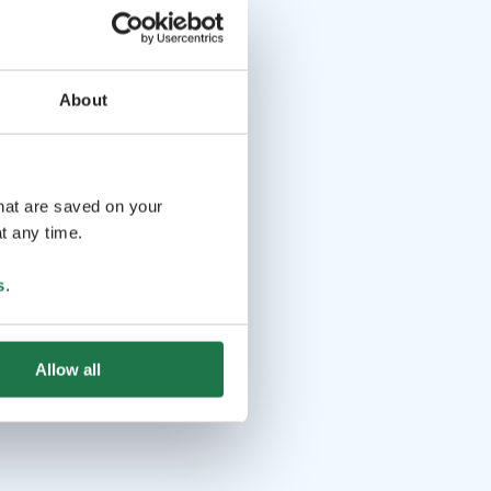
About
that are saved on your
t any time.
s
.
Allow all