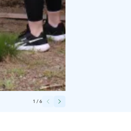
Credits:
Punkalaitumen kunta
1
/
6