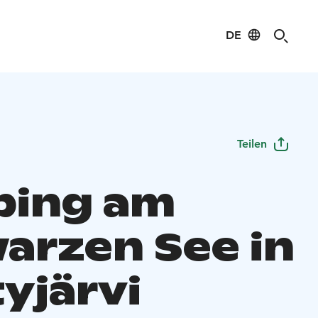
DE
Teilen
ing am
arzen See in
yjärvi