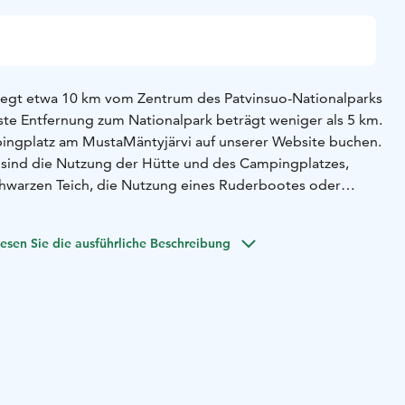
liegt etwa 10 km vom Zentrum des Patvinsuo-Nationalparks
este Entfernung zum Nationalpark beträgt weniger als 5 km.
ingplatz am MustaMäntyjärvi auf unserer Website buchen.
 sind die Nutzung der Hütte und des Campingplatzes,
chwarzen Teich, die Nutzung eines Ruderbootes oder
 gibt es ein Biwak und einen Essbereich, Holzöfen und
t keinen Strom und Sie müssen Ihr eigenes Trinkwasser
esen Sie die ausführliche Beschreibung
etet Platz für bis zu 5 Personen. Bitte bringen Sie Ihre
d Matratzen mit. Das Gelände kann auch mit
werden und ist auch für Camping geeignet.
für 1-4 Personen, für weitere Personen wird ein Aufpreis
istungen gehören die Buchung einer Zeltsauna, der Verleih
ines Führers oder die Verpflegung. Für weitere
 Sie bitte unsere Website