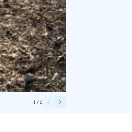
Credits:
Matti Pasanen
1
/
6