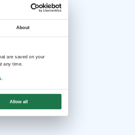
About
that are saved on your
t any time.
s
.
Allow all