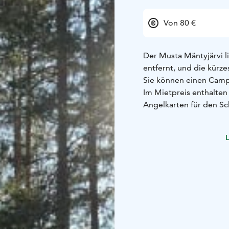
Von 80 €
Der Musta Mäntyjärvi 
entfernt, und die kürz
Sie können einen Camp
Im Mietpreis enthalten
Angelkarten für den S
Kanus. Neben der Hütte
einen Holzofen. Es gib
L
mitbringen. Das Haus bi
eigenen Schlafsäcke un
Wohnmobilen befahren 
Der Preis beträgt 80 € 
berechnet.
Zu den zusätzlichen Le
von Kajaks, der Kauf e
Informationen besuchen