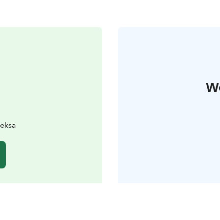
W
ieksa