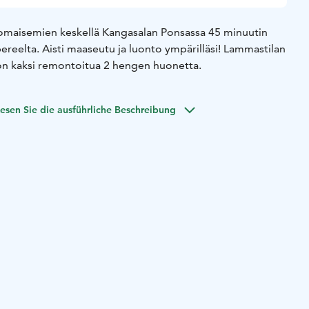
omaisemien keskellä Kangasalan Ponsassa 45 minuutin
reelta. Aisti maaseutu ja luonto ympärilläsi! Lammastilan
 on kaksi remontoitua 2 hengen huonetta.
esen Sie die ausführliche Beschreibung