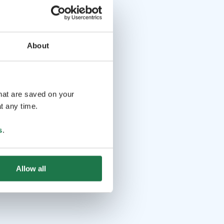
About
that are saved on your
t any time.
s
.
Allow all