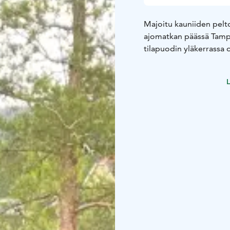
Majoitu kauniiden pelt
ajomatkan päässä Tampe
tilapuodin yläkerrassa
L