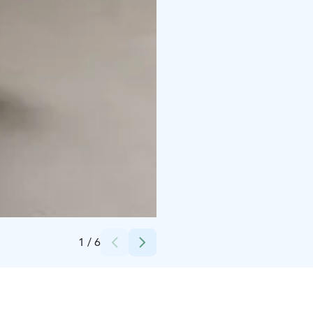
Credits:
Satu Alajoki
1
/
6