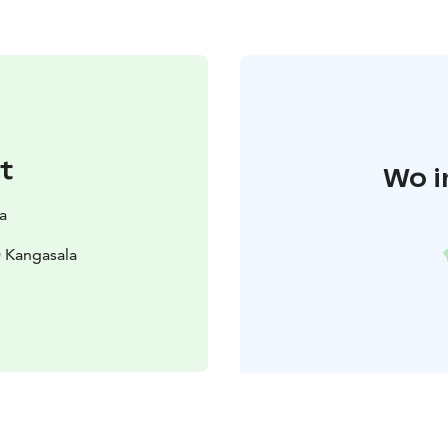
t
Wo i
a
 Kangasala