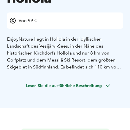
Von 99 €
EnjoyNature liegt in Hollola in der idyllischen
Landschaft des Vesijärvi-Sees, in der Nähe des
historischen Kirchdorfs Hollola und nur 8 km von
Golfplatz und dem Messilä Ski Resort, dem größten
Skigebiet in Südfinnland. Es befindet sich 110 km vom
Flughafen Helsinki, 11 km von Lahti und 14 km vom
Sport- und Messezentrum Lahti entfernt.
Lesen Sie die ausführliche Beschreibung
Alle Zimmer im „EnjoyNature“ sind mit eigener
Toilette und Dusche ausgestattet. Einige
Doppelzimmer eignen sich auch als Familienzimmer.
Die Zimmer sind vollständig barrierefrei.
In dem großen, parkähnlichen Garten finden Sie
genügend Platz für Aktivitäten und Spiele und treffen
im Sommer auch Tiere wie Enten und Schafe an. In der