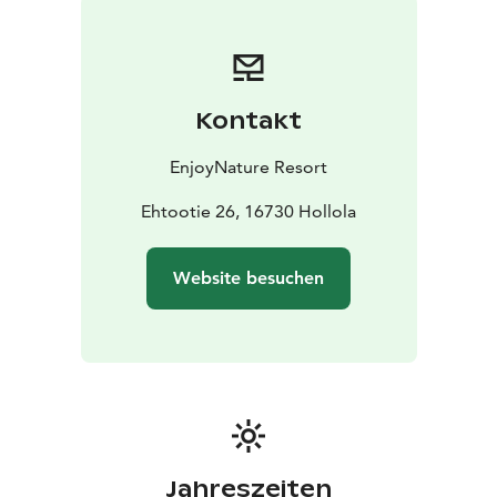
Nähe finden Sie Möglichkeiten zum Angeln, Wandern
und Schwimmen. Direkt vor der Haustür von
„EnjoyNature“ verlaufen wunderschöne Radwege, wie
z. B. der Rundweg um den Vesijärvi-See (84,3 km), der
Kontakt
Rundweg um das Kirchendorf Hollola ab Messilä (18,3
km), der Rundweg um Hollola – ein neuer Radrundweg
EnjoyNature Resort
ab Messilä (30,2 km) und viele mehr.
Genießen Sie die
Natur!
Ehtootie 26, 16730 Hollola
Website besuchen
Jahreszeiten