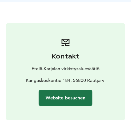
Schwierigkeiten bereitete, kaufte Aktiebolaget
Simpele, ein Vorgänger der United Paper Mills,
Kangaskoski und das jenseits der Grenze gelegene
Syrjäkoski-Gelände zur Stromerzeugung. Das von
Hugo Eklund entworfene und von Suomen Rakennus
Oy gebaute Wasserkraftwerk Kangaskoski wurde 1925
fertiggestellt.
Die Produktion im Kraftwerk Kangaskoski wurde im
Kontakt
Sommer 2021 eingestellt, danach wurde der Damm
abgerissen und die Stromschnellen für Wanderfische
Etelä-Karjalan virkistysaluesäätiö
wiederhergestellt.
Das alte Wasserkraftwerk von Kangaskoski befindet
Kangaskoskentie 184, 56800 Rautjärvi
sich in der Nähe der Straße 6. Es gibt einen Parkplatz
im Hof des Kraftwerks, von wo aus man den
Website besuchen
Landschaftspfad erreichen kann. Der Pfad hat Treppen
und Anstiege, daher erfordert er eine gute
Grundkondition. Einige der Wege und Tische rund um
das Kraftwerk sind barrierefrei zugänglich. Neben dem
Parkplatz gibt es eine neue Trockentoilette.