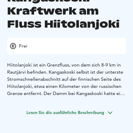
Kraftwerk am
Fluss Hiitolanjoki
Frei
Hiitolanjoki ist ein Grenzfluss, von dem sich 8-9 km in
Rautjärvi befinden. Kangaskoski selbst ist der unterste
Stromschnellenabschnitt auf der finnischen Seite des
Hiitolanjoki, etwa einen Kilometer von der russischen
Grenze entfernt. Der Damm bei Kangaskoski hatte eine
Fallhöhe von etwa 4 Metern und erzeugte
durchschnittlich 3.300 MWh Strom pro Jahr.
Lesen Sie die ausführliche Beschreibung
Die industrielle Phase in Kangaskoski dauerte über
hundert Jahre. Anfang des 20. Jahrhunderts, nachdem
der Export der Zellstoffmühle und der Papierfabrik