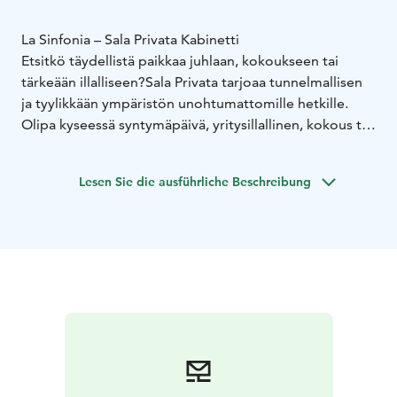
La Sinfonia – Sala Privata Kabinetti
Etsitkö täydellistä paikkaa juhlaan, kokoukseen tai
tärkeään illalliseen?
Sala Privata tarjoaa tunnelmallisen
ja tyylikkään ympäristön unohtumattomille hetkille.
Olipa kyseessä syntymäpäivä, yritysillallinen, kokous tai
muu erityinen tilaisuus – yksityinen kabinetti luo
täydelliset puitteet rennolle seurustelulle, herkulliselle
Lesen Sie die ausführliche Beschreibung
ruoalle ja laadukkaille viineille.
• Yksityinen tila 16 hengelle
• Italialainen tunnelma ja
makuelämykset
• Miellyttävä ja pehmeä akustiikka
•
Mahdollisuus kokousnäyttöön
• Viinitasting varattavissa
oman sommelierimme johdolla
Varaukset ja tiedustelut: info@lasinfonia.fi