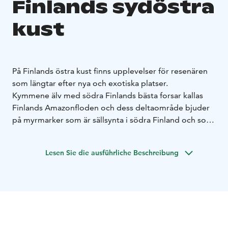
Finlands sydöstra
kust
På Finlands östra kust finns upplevelser för resenären
som längtar efter nya och exotiska platser.
Kymmene älv med södra Finlands bästa forsar kallas
Finlands Amazonfloden och dess deltaområde bjuder
på myrmarker som är sällsynta i södra Finland och som
påminner om landskapen i Lappland. Kymmene Älv
som slingrar sig och delar sig i många fåror,
Lesen Sie die ausführliche Beschreibung
deltaområdet, träden som bugar sig över vattnet och
fåglarnas konsert har många likheter med
storebrodern i Sydamerika. Vandra, cykla, paddla,
paddelsurfa och bli hänförd över den dånande forsen.
Ett landskap som ett vykort. Det sammanfattar det
bildsköna Strömfors bruk i Lovisa, med sin unika miljö