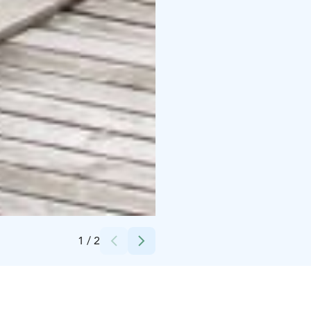
Credits:
Vuoksen Lautturi
1
/
2