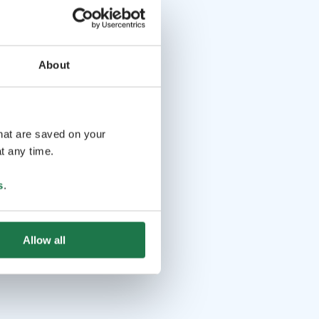
About
that are saved on your
t any time.
s
.
Allow all