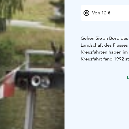
Von 12 €
Gehen Sie an Bord des
Landschaft des Flusses 
Kreuzfahrten haben im F
Kreuzfahrt fand 1992 st
interessante Informati
Vuoksi. Im Laufe der F
L
Erzählungen.
Abfahrt und Rückkehr v
Kreuzfahrtschiff ist ni
Wetterbedingungen st
Die Kreuzfahrten auf 
finden bis zum Ende d
Uhr statt.
Sie können auch eine se