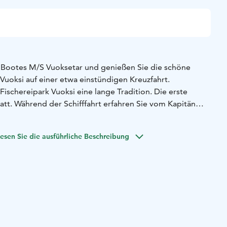
 Bootes M/S Vuoksetar und genießen Sie die schöne
Vuoksi auf einer etwa einstündigen Kreuzfahrt.
ischereipark Vuoksi eine lange Tradition. Die erste
att. Während der Schifffahrt erfahren Sie vom Kapitän
onen über die Geschichte von Imatra und des Flusses
ahrt hören Sie auch eine historische Aufnahme mit
esen Sie die ausführliche Beschreibung
on der Anlegestelle des Fischereiparks Vuoksi. Das
cht überdacht. Die Kreuzfahrten finden nur unter guten
att
dem Fluss Vuoksi beginnen in der Mittsommerwoche und
er Sommersaison von Mittwoch bis Sonntag von 15 bis 16
parate Schifffahrt für Ihre Gruppe bestellen (private