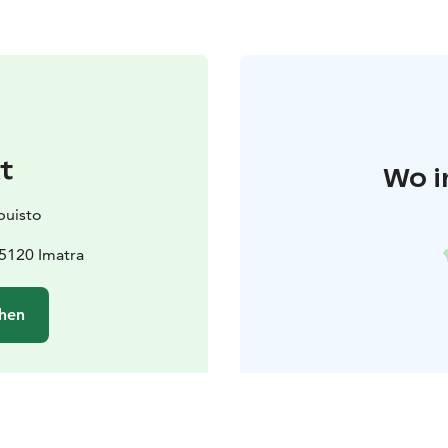
t
Wo i
puisto
5120 Imatra
hen